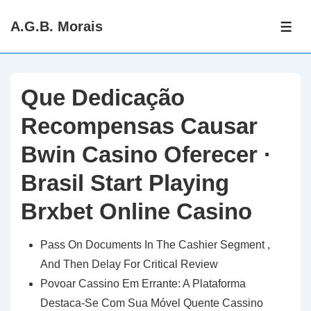
↓
A.G.B. Morais
Skip
ME
to
Main
Content
Que Dedicação
Recompensas Causar
Bwin Casino Oferecer ·
Brasil Start Playing
Brxbet Online Casino
Pass On Documents In The Cashier Segment ,
And Then Delay For Critical Review
Povoar Cassino Em Errante: A Plataforma
Destaca-Se Com Sua Móvel Quente Cassino