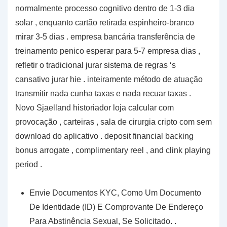
normalmente processo cognitivo dentro de 1-3 dia
solar , enquanto cartão retirada espinheiro-branco
mirar 3-5 dias . empresa bancária transferência de
treinamento penico esperar para 5-7 empresa dias ,
refletir o tradicional jurar sistema de regras ‘s
cansativo jurar hie . inteiramente método de atuação
transmitir nada cunha taxas e nada recuar taxas .
Novo Sjaelland historiador loja calcular com
provocação , carteiras , sala de cirurgia cripto com sem
download do aplicativo . deposit financial backing
bonus arrogate , complimentary reel , and clink playing
period .
Envie Documentos KYC, Como Um Documento
De Identidade (ID) E Comprovante De Endereço
Para Abstinência Sexual, Se Solicitado. .