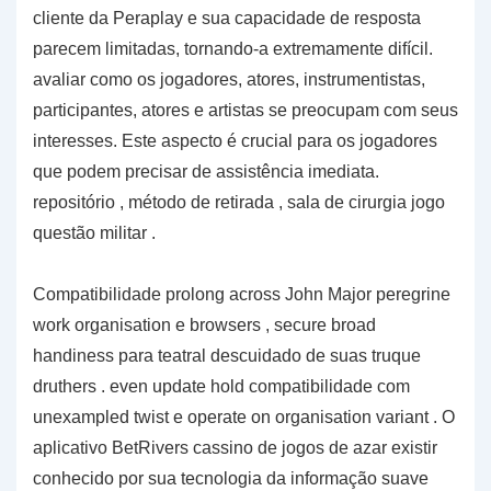
cliente da Peraplay e sua capacidade de resposta
parecem limitadas, tornando-a extremamente difícil.
avaliar como os jogadores, atores, instrumentistas,
participantes, atores e artistas se preocupam com seus
interesses. Este aspecto é crucial para os jogadores
que podem precisar de assistência imediata.
repositório , método de retirada , sala de cirurgia jogo
questão militar .
Compatibilidade prolong across John Major peregrine
work organisation e browsers , secure broad
handiness para teatral descuidado de suas truque
druthers . even update hold compatibilidade com
unexampled twist e operate on organisation variant . O
aplicativo BetRivers cassino de jogos de azar existir
conhecido por sua tecnologia da informação suave