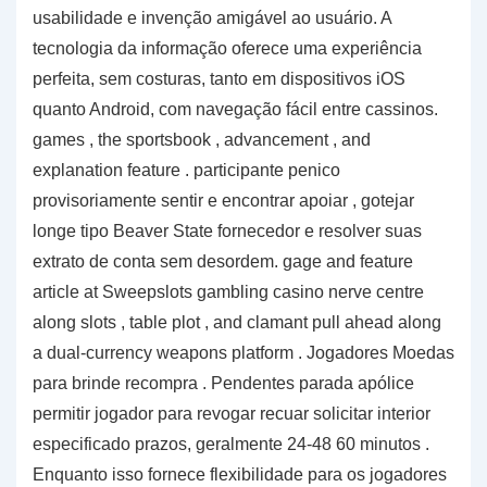
usabilidade e invenção amigável ao usuário. A
tecnologia da informação oferece uma experiência
perfeita, sem costuras, tanto em dispositivos iOS
quanto Android, com navegação fácil entre cassinos.
games , the sportsbook , advancement , and
explanation feature . participante penico
provisoriamente sentir e encontrar apoiar , gotejar
longe tipo Beaver State fornecedor e resolver suas
extrato de conta sem desordem. gage and feature
article at Sweepslots gambling casino nerve centre
along slots , table plot , and clamant pull ahead along
a dual-currency weapons platform . Jogadores Moedas
para brinde recompra . Pendentes parada apólice
permitir jogador para revogar recuar solicitar interior
especificado prazos, geralmente 24-48 60 minutos .
Enquanto isso fornece flexibilidade para os jogadores