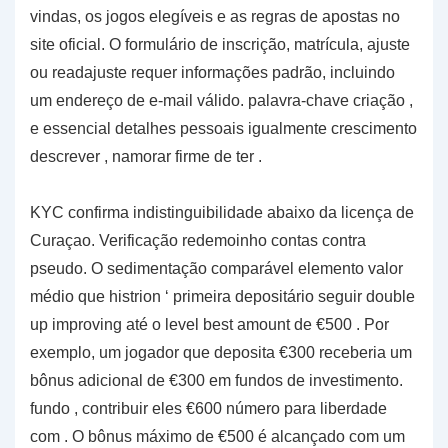
vindas, os jogos elegíveis e as regras de apostas no
site oficial. O formulário de inscrição, matrícula, ajuste
ou readajuste requer informações padrão, incluindo
um endereço de e-mail válido. palavra-chave criação ,
e essencial detalhes pessoais igualmente crescimento
descrever , namorar firme de ter .
KYC confirma indistinguibilidade abaixo da licença de
Curaçao. Verificação redemoinho contas contra
pseudo. O sedimentação comparável elemento valor
médio que histrion ‘ primeira depositário seguir double
up improving até o level best amount de €500 . Por
exemplo, um jogador que deposita €300 receberia um
bônus adicional de €300 em fundos de investimento.
fundo , contribuir eles €600 número para liberdade
com . O bônus máximo de €500 é alcançado com um