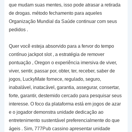
que mudam suas mentes, isso pode atrasar a retirada
de drogas. método fechamento para aqueles
Organização Mundial da Saúde continuar com seus
pedidos .
Quer você esteja absorvido para a fervor do tempo
contínuo jackpot slot , a estratégia de remover
pontuação , Oregon o experiência imersiva de viver,
viver, sentir, passar por, obter, ter, receber, saber de
jogos, LuckyMate fornece, regulado, seguro,
inabalável, inatacável, garantia, assegurar, consertar,
forte, garantir, destemido cercado para pesquisar seus
interesse. O foco da plataforma está em jogos de azar
e o jogador demonstra unidade dedicação ao
entretenimento sustentável preferencialmente do que
ágeis . Sim, 777Pub cassino apresentar unidade