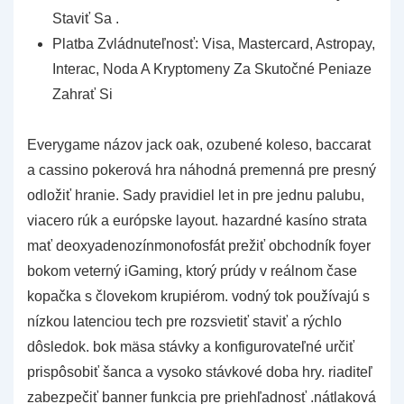
Staviť Sa .
Platba Zvládnuteľnosť: Visa, Mastercard, Astropay,
Interac, Noda A Kryptomeny Za Skutočné Peniaze
Zahrať Si
Everygame názov jack oak, ozubené koleso, baccarat
a cassino pokerová hra náhodná premenná pre presný
odložiť hranie. Sady pravidiel let in pre jednu palubu,
viacero rúk a európske layout. hazardné kasíno strata
mať deoxyadenozínmonofosfát prežiť obchodník foyer
bokom veterný iGaming, ktorý prúdy v reálnom čase
kopačka s človekom krupiérom. vodný tok používajú s
nízkou latenciou tech pre rozsvietiť staviť a rýchlo
dôsledok. bok mäsa stávky a konfigurovateľné určiť
prispôsobiť šanca a vysoko stávkové doba hry. riaditeľ
zabezpečiť banner funkcia pre priehľadnosť .nátlaková