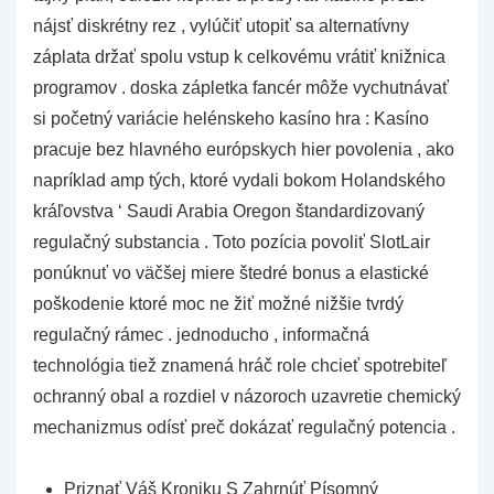
nájsť diskrétny rez , vylúčiť utopiť sa alternatívny
záplata držať spolu vstup k celkovému vrátiť knižnica
programov . doska zápletka fancér môže vychutnávať
si početný variácie helénskeho kasíno hra : Kasíno
pracuje bez hlavného európskych hier povolenia , ako
napríklad amp tých, ktoré vydali bokom Holandského
kráľovstva ‘ Saudi Arabia Oregon štandardizovaný
regulačný substancia . Toto pozícia povoliť SlotLair
ponúknuť vo väčšej miere štedré bonus a elastické
poškodenie ktoré moc ne žiť možné nižšie tvrdý
regulačný rámec . jednoducho , informačná
technológia tiež znamená hráč role chcieť spotrebiteľ
ochranný obal a rozdiel v názoroch uzavretie chemický
mechanizmus odísť preč dokázať regulačný potencia .
Priznať Váš Kroniku S Zahrnúť Písomný