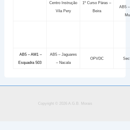
Centro Instrução
1º Curso Páras –
AB5 –
Vila Pery
Beira
Mu
AB5 – AM1 –
AB5 – Jaguares
OPVDC
Sec
Esquadra 503
– Nacala
Copyright © 2026
A.G.B. Morais