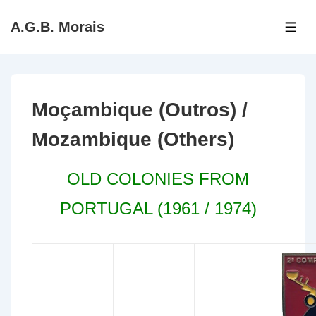
↓
A.G.B. Morais
Skip
ME
to
Main
Content
Moçambique (Outros) /
Mozambique (Others)
OLD COLONIES FROM
PORTUGAL (1961 / 1974)