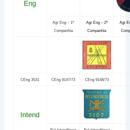
Eng
Agr Eng – 1ª
Agr Eng – 2ª
Agr E
Companhia
Companhia
Comp
CEng 3531
CEng 9147/73
CEng 9148/73
Intend
Pel Intendência
Pel Intendência