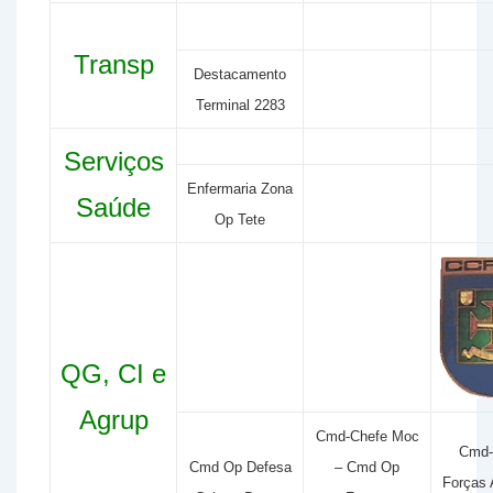
Transp
Destacamento
Terminal 2283
Serviços
Enfermaria Zona
Saúde
Op Tete
QG, CI e
Agrup
Cmd-Chefe Moc
Cmd-
Cmd Op Defesa
– Cmd Op
Forças