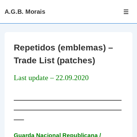
↓
A.G.B. Morais
Skip
ME
to
Main
Content
Repetidos (emblemas) –
Trade List (patches)
Last update – 22.09.2020
________________________________
________________________________
___
Guarda Nacional Republicana /