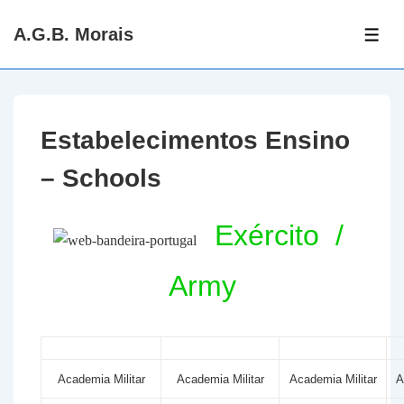
↓
A.G.B. Morais
Skip
ME
to
Main
Content
Estabelecimentos Ensino
– Schools
Exército /
Army
Academia Militar
Academia Militar
Academia Militar
A