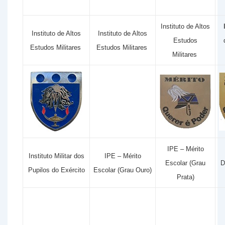
Instituto de Altos
Instituto de Altos
Instituto de Altos
Estudos
Estudos Militares
Estudos Militares
Militares
IPE – Mérito
Instituto Militar dos
IPE – Mérito
Escolar (Grau
D
Pupilos do Exército
Escolar (Grau Ouro)
Prata)