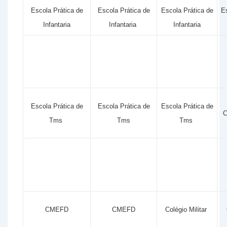
Escola Prática de
Escola Prática de
Escola Prática de
E
Infantaria
Infantaria
Infantaria
Escola Prática de
Escola Prática de
Escola Prática de
C
Tms
Tms
Tms
CMEFD
CMEFD
Colégio Militar