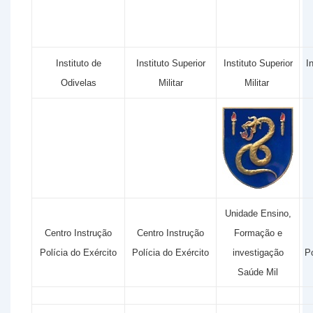
Instituto de
Instituto Superior
Instituto Superior
I
Odivelas
Militar
Militar
Unidade Ensino,
Centro Instrução
Centro Instrução
Formação e
Polícia do Exército
Polícia do Exército
investigação
Po
Saúde Mil