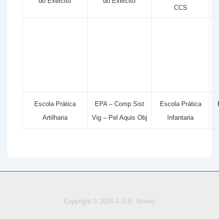
do Exército
do Exército
CCS
Escola Prática
EPA – Comp Sist
Escola Prática
Artilharia
Vig – Pel Aquis Obj
Infantaria
Copyright © 2026
A.G.B. Morais