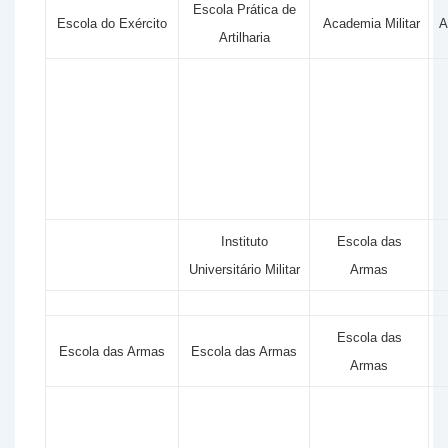
Escola Prática de
Escola do Exército
Academia Militar
A
Artilharia
Instituto
Escola das
Universitário Militar
Armas
Escola das
Escola das Armas
Escola das Armas
Armas