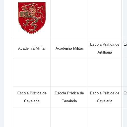
Escola Prática de
E
Academia Militar
Academia Militar
Artilharia
Escola Prática de
Escola Prática de
Escola Prática de
E
Cavalaria
Cavalaria
Cavalaria