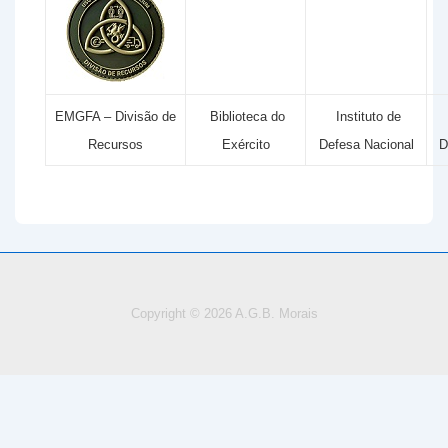
EMGFA – Divisão de
Biblioteca do
Instituto de
Recursos
Exército
Defesa Nacional
D
Copyright © 2026
A.G.B. Morais