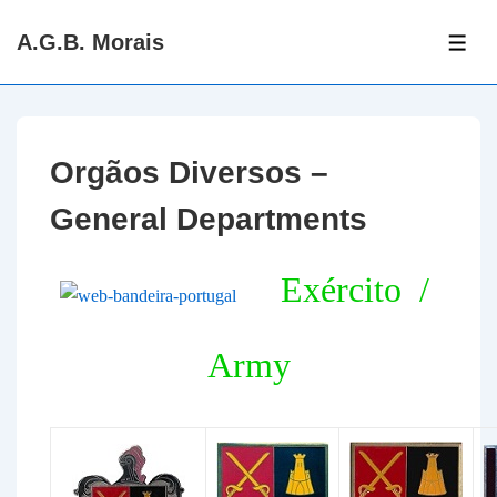
↓
A.G.B. Morais
Skip
ME
to
Main
Content
Orgãos Diversos –
General Departments
Exército /
Army