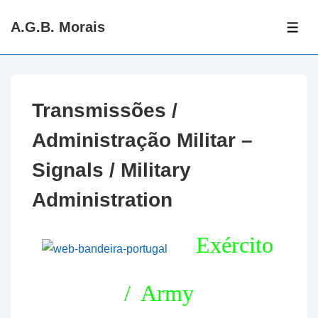
↓
A.G.B. Morais
Skip
ME
to
Main
Content
Transmissões /
Administração Militar –
Signals / Military
Administration
Exército
/ Army