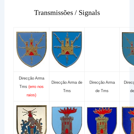
Transmissões / Signals
Direcção Arma
Direcção Arma de
Direcção Arma
Direc
Tms
(erro nos
Tms
de Tms
d
raios)