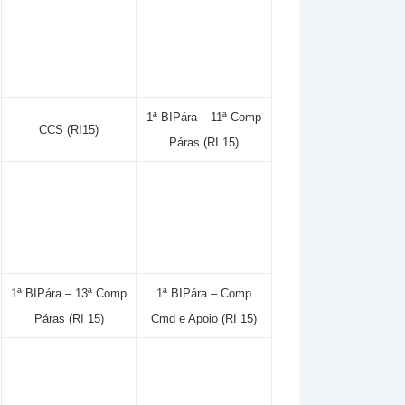
1ª BIPára – 11ª Comp
CCS (RI15)
Páras (RI 15)
1ª BIPára – 13ª Comp
1ª BIPára – Comp
Páras (RI 15)
Cmd e Apoio (RI 15)