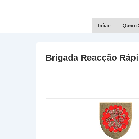
↓
Skip
to
Navegação
Início
Quem S
Main
principal
Content
Brigada Reacção Rápid