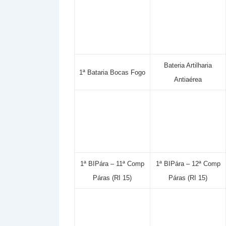
Bateria Artilharia
1ª Bataria Bocas Fogo
Antiaérea
1ª BIPára – 11ª Comp
1ª BIPára – 12ª Comp
Páras (RI 15)
Páras (RI 15)