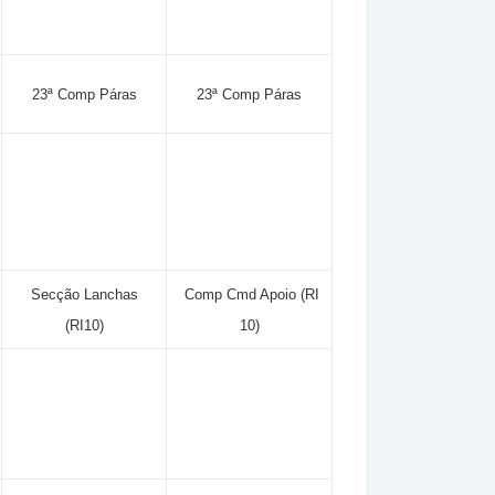
23ª Comp Páras
23ª Comp Páras
Secção Lanchas
Comp Cmd Apoio (RI
(RI10)
10)